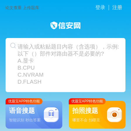
登录
注册
论文查重
上传题库
请输入或粘贴题目内容（含选项），示例:
以下（）部件对路由器不是必要的?
A.显卡
B.CPU
C.NVRAM
D.FLASH
优题宝APP特色功能
优题宝APP特色功能
语音搜题
拍照搜题
智能识别 秒出答案
哪里不会 拍哪里