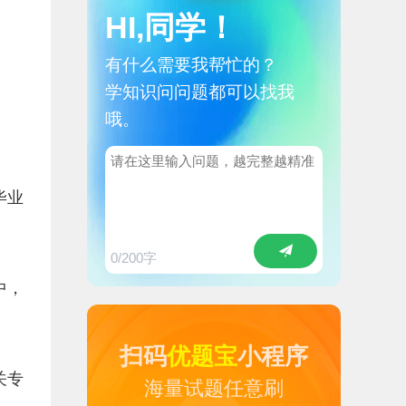
HI,同学！
有什么需要我帮忙的？
学知识问问题都可以找我
哦。
毕业
0
/200字
中，
扫码
优题宝
小程序
关专
海量试题任意刷