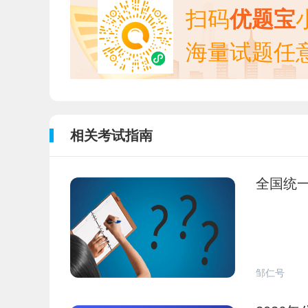
扫码
优题宝
海量试题任
相关考试指南
全国统一
邹仁号