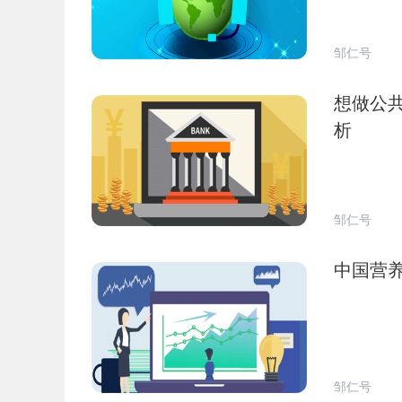
邹仁号
想做公共
析
邹仁号
中国营养
邹仁号