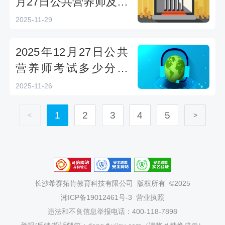
月27日公共营养师及格
线及题型、扣分明细
2025-11-29
2025年12月27日公共
营养师考试多少分及
格？分数线评分规则考
2025-11-26
前必看
1
2
3
4
5
<
>
长沙希赛拓肯教育科技有限公司
版权所有 ©2025
湘ICP备19012461号-3
营业执照
违法和不良信息举报电话：400-118-7898