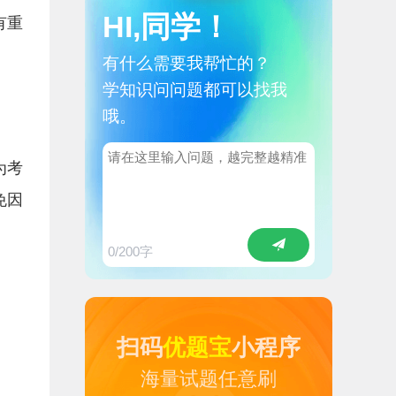
HI,同学！
有重
有什么需要我帮忙的？
学知识问问题都可以找我
哦。
为考
免因
0
/200字
扫码
优题宝
小程序
海量试题任意刷