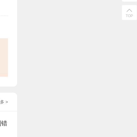
TOP
多 >
别错