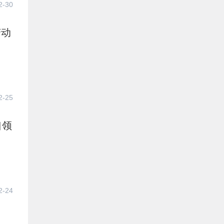
2-30
变动
2-25
口领
2-24